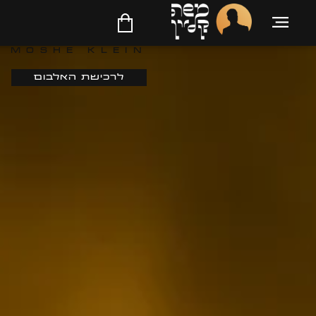
משה קליין
Moshe Klein
לרכישת האלבום