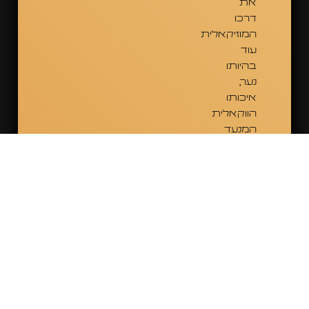
את
דרכו
המוזיקאלית
עוד
בהיותו
נער,
איכותו
הווקאלית
המנעד
האין
סופי
והאנרגיות
בהם
ניחן
הביאו
אותו
תוך
זמן
קצר
לקדמת