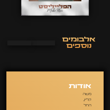
לבומים
נוספים
אודות
משה
קליין,
החל